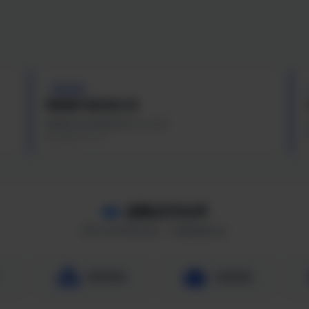
平台公告
数据源升级完成公告
数据同步延迟降低至50ms以内
2026-07-16
战略合作伙伴
携手业界领先机构，共建数据生态
数联网络
深蓝智能