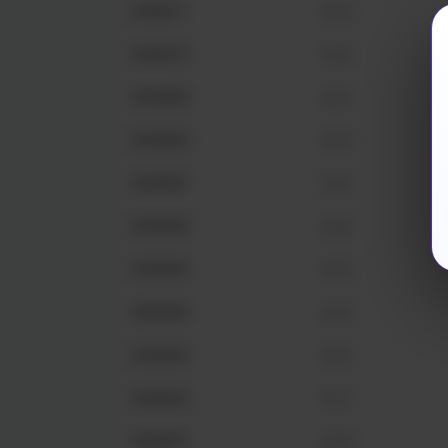
3466871
08:44
3466870
08:40
3466869
08:37
3466868
08:33
3466867
08:30
3466866
08:26
3466865
08:23
3466864
08:19
3466863
08:16
3466862
08:12
3466861
08:09