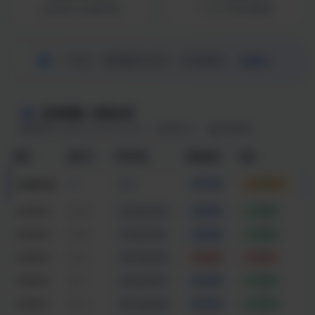
企业级SSL加密传输
7×24小时在线服务
广告位 · 数据服务合作 · 欢迎垂询
招商中
实时预测 · 杀组分析
更新于 2026-08-08 12:31:16
算法 v6
凤凰预测
期号
倒计时
开奖号码
预测结果
状态
操
--
--
杀小单
预测中
3466936
3466935
12:28
3+6+6=15
杀小单
命中
杀
3466934
12:24
1+2+9=12
杀小单
命中
杀
3466933
12:21
5+7+8=20
杀大双
未中
3466932
12:17
2+9+6=17
杀小单
命中
杀
3466931
12:14
0+1+8=09
杀大双
命中
杀