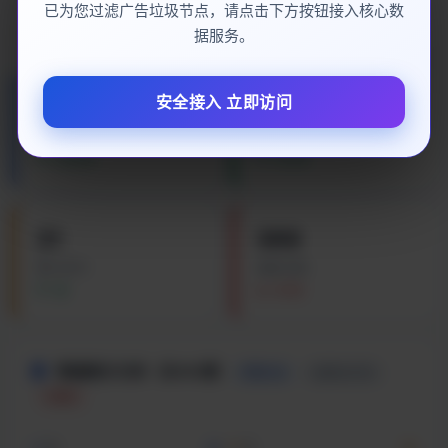
已为您过滤广告垃圾节点，请点击下方按钮接入核心数
3466916
11:21
7+6+9=22
杀小单
命中
杀
据服务。
安全接入 立即访问
480
7.8%
总数据记录
综合准确率
+12.5%
+3.2%
31
369
累计命中
偏差次数
+8
-2.1%
数据统计分析 · 近400期
号码 15
出现 31 次
7.8%