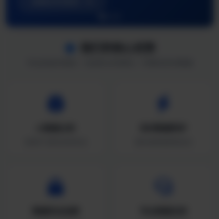
查看数据看板
我们的核心优势
专业的技术团队 · 先进的分析算法 · 可靠的实时数据
AI智能分析
实时数据同步
深度学习算法持续优化
毫秒级数据更新延迟
数据安全加密
专业客服支持