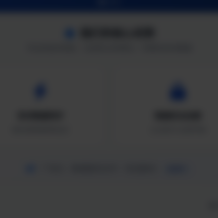
我们的核心优势
专业的技术团队 · 先进的分析算法 · 可靠的实时数据
实时数据同步
数据安全加密
毫秒级数据更新延迟
企业级SSL加密传输
广告位 · 数据服务合作 · 欢迎垂询
招商中