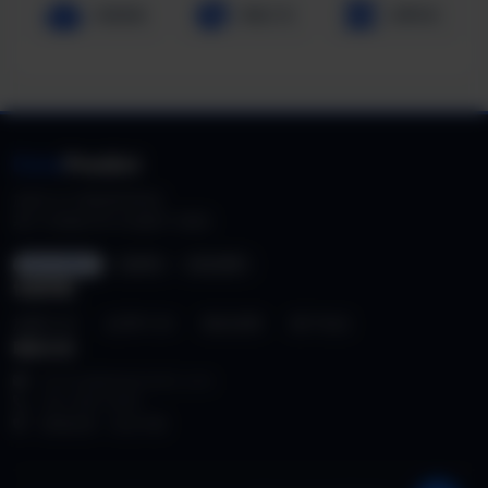
深蓝智能
数据工场
云擎科技
Data
Predict
加拿大28 智能预测系统
基于大数据分析与机器学习模型
ISO 27001
GDPR
SSL加密
快速导航
加拿大28
台湾PC28
隐私政策
用户协议
联系方式
service@datapredict.com
400-888-9999
数据加密 · 安全可靠