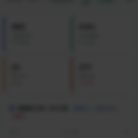
3467195
04:11
1+8+1=10
命中
单双
双
480
5.8%
总数据记录
综合准确率
+12.5%
+3.2%
23
377
累计命中
偏差次数
+8
-2.1%
数据统计分析 · 近400期
号码 11
出现 23 次
5.8%
单
9
双
14