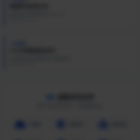
数据源升级完成公告
数据同步延迟降低至50ms以内
2026-07-16
行业资讯
2026年度数据报告发布
全面回顾年度数据趋势与预测表现
2026-07-14
战略合作伙伴
携手业界领先机构，共建数据生态
云数据
智算科技
数联网络