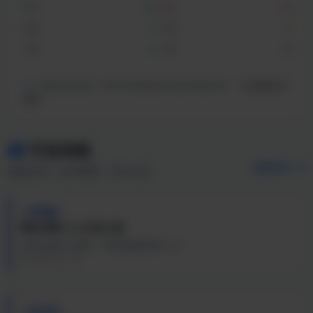
大
12
小
11
大单
7
大双
5
小单
2
小双
9
后续开出号码：
10 14 14 02 10 12 19 19 18 14
数据实时
更新
行业动态
查看更多
最新资讯 · 技术更新 · 平台公告
技术更新
算法引擎 v3.0 正式上线
全新深度学习模型，预测准确率提升12%
2026-07-18
平台公告