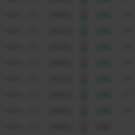
单
大
3467211
05:07
1+4+8=13
命中
单双
单
小
3467210
05:03
4+4+1=09
命中
组合
单
大
3467209
05:00
0+7+5=12
命中
单双
双
小
3467208
04:56
5+8+8=21
命中
单双
单
小
3467207
04:53
4+7+3=14
命中
单双
双
大
3467206
04:49
8+4+4=16
命中
大小
单
小
3467205
04:46
5+8+9=22
命中
单双
双
大
3467204
04:42
1+3+0=04
未中
-
单