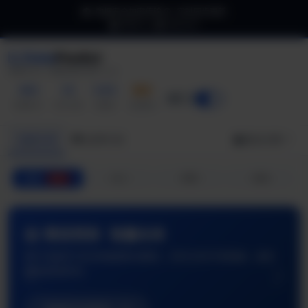
数据安全加密传输
实时同步更新
帮助中心
商务合作
Data
Predict
加拿大28 · 智能预测引擎 v3.0
400
23
5.8%
组合
开启
数据样本
命中次数
准确率
当前模式
加拿大28
台湾PC28
算法引擎
组合
大小
单双
杀组
热门
大数据驱动决策
据，提供
累积海量历史数据，通过机器学习持续优化算法，提升
准确率。